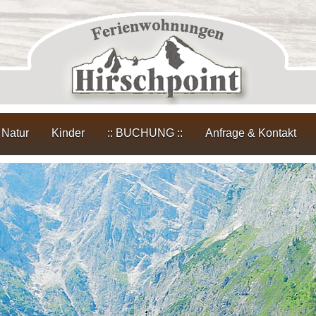
Natur
Kinder
:: BUCHUNG ::
Anfrage & Kontakt
Natur pur
Wandern
Natur erleben – Galerie