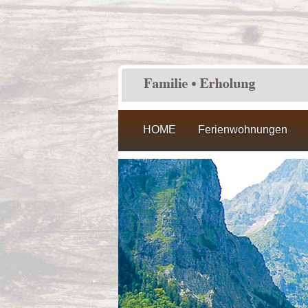
HOME
Ferienwohnungen
Unsere Wohnungen
Watzmann
Steinberg
Reiteralpe